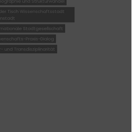
ographie und Strukturwandel
der Tisch Wissenschaftsstadt
mstadt
rnationale Stadtgesellschaft
senschafts-Praxis-Dialog
r- und Transdisziplinarität