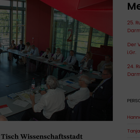
Me
25. R
Darm
Der V
i.Gr.
24. R
Darm
PERS
Hann
Tanja
Tisch Wissenschaftsstadt