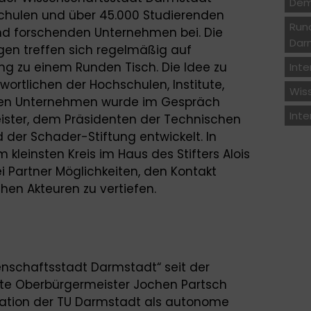
Dem
chulen und über 45.000 Studierenden
Run
und forschenden Unternehmen bei. Die
Dar
ngen treffen sich regelmäßig auf
ng zu einem Runden Tisch. Die Idee zu
Inte
ortlichen der Hochschulen, Institute,
Wis
den Unternehmen wurde im Gespräch
Inte
ster, dem Präsidenten der Technischen
 der Schader-Stiftung entwickelt. In
kleinsten Kreis im Haus des Stifters Alois
i Partner Möglichkeiten, den Kontakt
hen Akteuren zu vertiefen.
senschaftsstadt Darmstadt“ seit der
e Oberbürgermeister Jochen Partsch
isation der TU Darmstadt als autonome