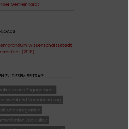
ander Gemeinhardt
NLOADS
emorandum Wissenschaftsstadt
armstadt (2018)
N ZU DIESEM BEITRAG
okratie und Engagement
einwohl und Verantwortung
falt und Integration
munikation und Kultur