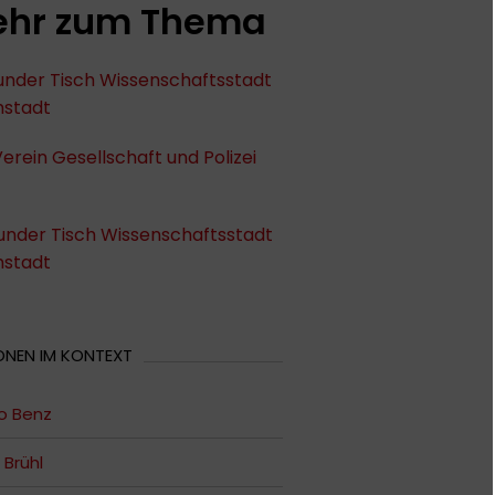
hr zum Thema
under Tisch Wissenschaftsstadt
stadt
erein Gesellschaft und Polizei
under Tisch Wissenschaftsstadt
stadt
ONEN IM KONTEXT
o Benz
 Brühl