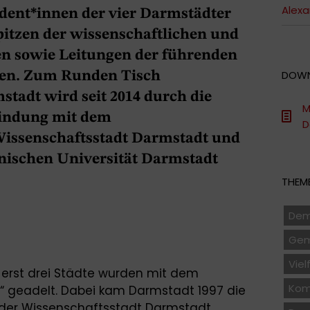
Alex
ident*innen der vier Darmstädter
itzen der wissenschaftlichen und
en sowie Leitungen der führenden
DOW
en. Zum Runden Tisch
tadt wird seit 2014 durch die
M
bindung mit dem
D
Wissenschaftsstadt Darmstadt und
hnischen Universität Darmstadt
THEME
Dem
Gem
Viel
- erst drei Städte wurden mit dem
Kom
“ geadelt. Dabei kam Darmstadt 1997 die
tät der Wissenschaftsstadt Darmstadt