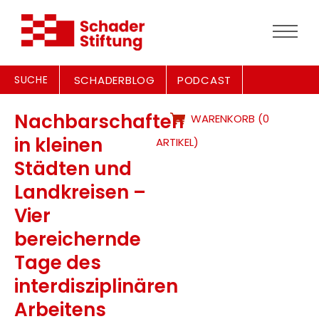
SUCHE
SCHADERBLOG
PODCAST
Nachbarschaften
WARENKORB (0
in kleinen
ARTIKEL)
Städten und
Landkreisen –
Vier
bereichernde
Tage des
interdisziplinären
Arbeitens