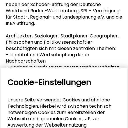
neben der Schader-Stiftung der Deutsche
Werkbund Baden-Württemberg, SRL - Vereinigung
für Stadt-, Regional- und Landesplanung e.V. und die
IKEA Stiftung.
Architekten, Soziologen, Stadtplaner, Geographen,
Philosophen und Politikwissenschaftler
beschäftigten sich mit diesen zentralen Themen:
- Identität und Wertschöpfung durch
Nachbarschaften
- Planbarkeit und Steuerung von Nachbarschaften
- Infrastruktur und Daseinsvorsorge in ländlichen
Nachbarschaften
Cookie-Einstellungen
- Stabilisieren und integrieren in Nachbarschaften.
Die erarbeiteten Ergebnisse beinhalteten
Mehrwertdefinitionen und Problemlösungsansätze
Unsere Seite verwendet Cookies und ähnliche
für die Entwicklung und Beständigkeit ländlicher
Technologien. Hierbei wird zwischen technisch
Nachbarschaften.
notwendigen Cookies zum Bereitstellen der
Webseite und optionalen Cookies, z.B. zur
Der Bericht informiert über die Ziele und den
Auswertung der Webseitennutzung,