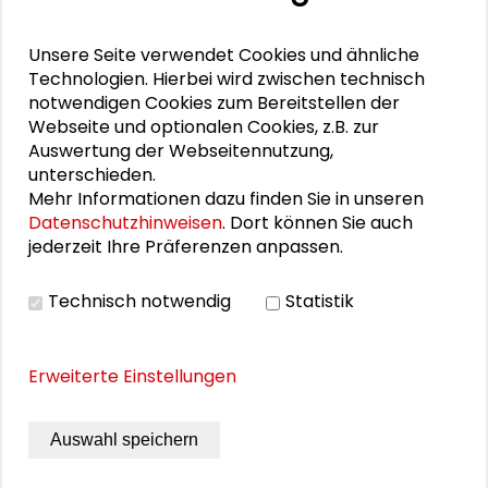
Verhältnisse auf den Integrationsverlauf aus?
Analysen zur jüngsten Entwicklung der Integration
von Zuwanderern in den Niederlanden und
Unsere Seite verwendet Cookies und ähnliche
Frankreich schließen diesen Band ab.
Technologien. Hierbei wird zwischen technisch
notwendigen Cookies zum Bereitstellen der
Schader-Stiftung, Deutscher Städtetag, GdW
Webseite und optionalen Cookies, z.B. zur
Bundesverband deutscher Wohnungs- und
Auswertung der Webseitennutzung,
Immobilienunternehmen, Deutsches Institut f.
unterschieden.
Urbanistik, Institut f. Wohnungswesen,
Mehr Informationen dazu finden Sie in unseren
Immobilienwirtschaft, Stadt- und
Datenschutzhinweisen
. Dort können Sie auch
Regionalentwicklung, Ruhr-Universität Bochum
jederzeit Ihre Präferenzen anpassen.
(Hrsg.)
Technisch notwendig
Statistik
Schader-Stiftung, Darmstadt 2005, 480 Seiten
Schutzgebühr: kostenfrei
Bestell-Nr: 0032
ISBN: 3-
Erweiterte Einstellungen
932736-15-X
Auswahl speichern
DOWNLOAD PUBLIKATION