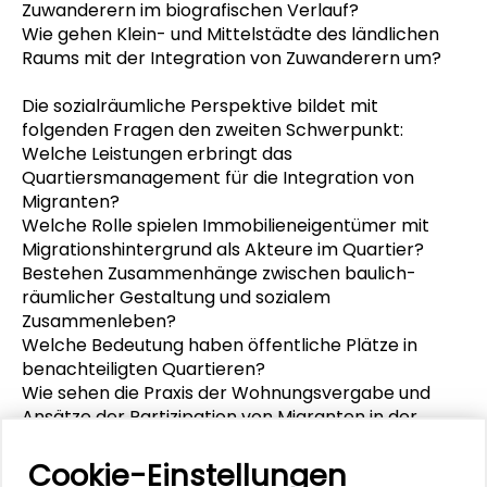
Zuwanderern im biografischen Verlauf?
Wie gehen Klein- und Mittelstädte des ländlichen
Raums mit der Integration von Zuwanderern um?
Die sozialräumliche Perspektive bildet mit
folgenden Fragen den zweiten Schwerpunkt:
Welche Leistungen erbringt das
Quartiersmanagement für die Integration von
Migranten?
Welche Rolle spielen Immobilieneigentümer mit
Migrationshintergrund als Akteure im Quartier?
Bestehen Zusammenhänge zwischen baulich-
räumlicher Gestaltung und sozialem
Zusammenleben?
Welche Bedeutung haben öffentliche Plätze in
benachteiligten Quartieren?
Wie sehen die Praxis der Wohnungsvergabe und
Ansätze der Partizipation von Migranten in der
Wohnungswirtschaft aus?
Wie wirken sich unterschiedliche räumliche
Cookie-Einstellungen