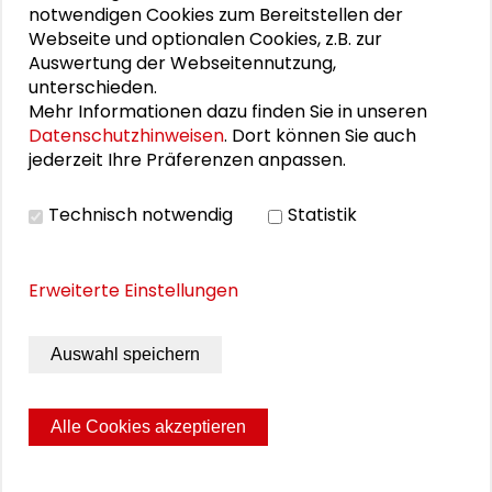
Schutzgebühr: kostenfrei
Bestell-Nr: ISSN 2199-5044
notwendigen Cookies zum Bereitstellen der
Webseite und optionalen Cookies, z.B. zur
DOWNLOAD PUBLIKATION
Auswertung der Webseitennutzung,
MEHR
unterschieden.
Mehr Informationen dazu finden Sie in unseren
ERFAHREN
Datenschutzhinweisen
. Dort können Sie auch
jederzeit Ihre Präferenzen anpassen.
Technisch notwendig
Statistik
VORHERIGE
1
2
3
* Schutzgebühr, zzgl. 3,00 EUR Versand- und
Verpackungskosten
Erweiterte Einstellungen
* Versandfertig in 3 - 5 Werktagen
ZUM WARENKORB
Auswahl speichern
Alle Cookies akzeptieren
Seite drucken
Sitemap
Impressum
Datenschutz