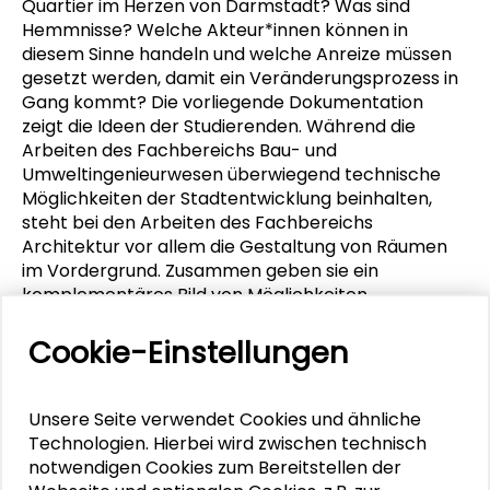
Quartier im Herzen von Darmstadt? Was sind
Hemmnisse? Welche Akteur*innen können in
diesem Sinne handeln und welche Anreize müssen
gesetzt werden, damit ein Veränderungsprozess in
Gang kommt? Die vorliegende Dokumentation
zeigt die Ideen der Studierenden. Während die
Arbeiten des Fachbereichs Bau- und
Umweltingenieurwesen überwiegend technische
Möglichkeiten der Stadtentwicklung beinhalten,
steht bei den Arbeiten des Fachbereichs
Architektur vor allem die Gestaltung von Räumen
im Vordergrund. Zusammen geben sie ein
komplementäres Bild von Möglichkeiten
nachhaltiger Stadtentwicklung am Beispiel der
Mollerstadt. Die unterschiedlichen Perspektiven aus
Cookie-Einstellungen
Verwaltung, Wirtschaft und Zivilgesellschaft wurden
durch Expert*innen direkt mit eingebunden.
Werden Ideen und Gedanken aus der Lehre
Unsere Seite verwendet Cookies und ähnliche
wahrgenommen? Inwiefern sind sie nach heutigen
Technologien. Hierbei wird zwischen technisch
Maßstäben realistisch, inwiefern utopisch? Sind
notwendigen Cookies zum Bereitstellen der
Inhalte geeignet, aufgegriffen zu werden?