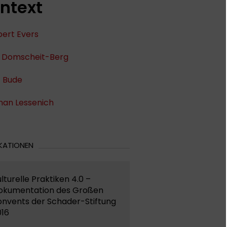
ntext
bert Evers
 Domscheit-Berg
z Bude
han Lessenich
KATIONEN
lturelle Praktiken 4.0 –
okumentation des Großen
onvents der Schader-Stiftung
016