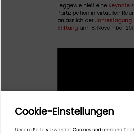
Leggewie hielt eine
Keynote
z
Partizipation in virtuellen R
anlässlich der
Jahrestagung 
Stiftung
am 18. November 201
Cookie-Einstellungen
Unsere Seite verwendet Cookies und ähnliche Tech