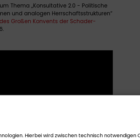
um Thema „Konsultative 2.0 - Politische
äumen und analogen Herrschaftsstrukturen“
des Großen Konvents der Schader-
6.
nologien. Hierbei wird zwischen technisch notwendigen 