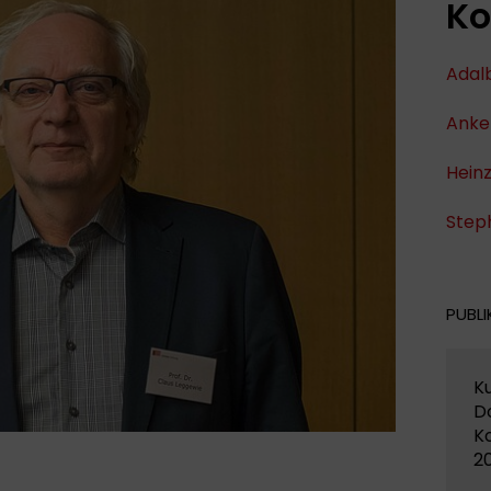
Ko
Adal
Anke
Hein
Step
PUBLI
Ku
D
K
2